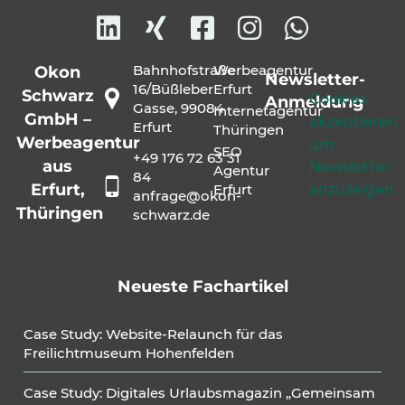
Bahnhofstraße
Werbeagentur
Okon
Newsletter-
16/Büßleber
Erfurt
Schwarz
Cookies
Anmeldung
Gasse, 99084
Internetagentur
GmbH –
akzeptieren
Erfurt
Thüringen
Werbeagentur
um
SEO
+49 176 72 63 31
aus
Newsletter
Agentur
84
Erfurt,
anzuzeigen.
Erfurt
anfrage@okon-
Thüringen
schwarz.de
Neueste Fachartikel
Case Study: Website-Relaunch für das
Freilichtmuseum Hohenfelden
Case Study: Digitales Urlaubsmagazin „Gemeinsam