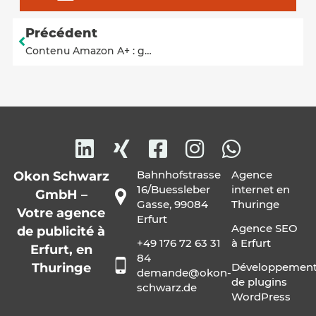
Précédent
Contenu Amazon A+ : guide pour réussir son branding et augmenter son chiffre d’affaires
Bahnhofstrasse
Agence
Okon Schwarz
16/Buessleber
internet en
GmbH –
Gasse, 99084
Thuringe
Votre agence
Erfurt
Agence SEO
de publicité à
+49 176 72 63 31
à Erfurt
Erfurt, en
84
Thuringe
Développemen
demande@okon-
de plugins
schwarz.de
WordPress