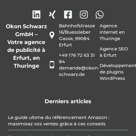
Bahnhofstrasse
Agence
Okon Schwarz
16/Buessleber
internet en
GmbH –
Gasse, 99084
Thuringe
Votre agence
Erfurt
Agence SEO
de publicité à
+49 176 72 63 31
à Erfurt
Erfurt, en
84
Thuringe
Développemen
demande@okon-
de plugins
schwarz.de
WordPress
Derniers articles
Le guide ultime du référencement Amazon :
maximisez vos ventes grâce à ces conseils