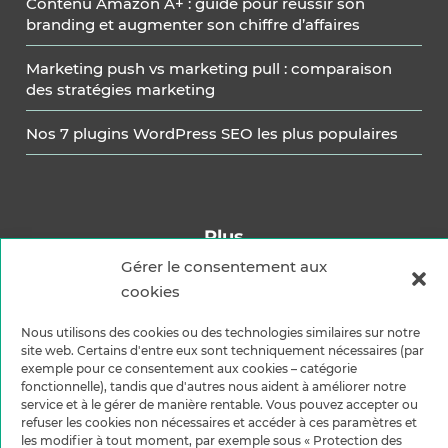
Contenu Amazon A+ : guide pour réussir son
branding et augmenter son chiffre d’affaires
Marketing push vs marketing pull : comparaison
des stratégies marketing
Nos 7 plugins WordPress SEO les plus populaires
Plus
Carrière
Gérer le consentement aux
Mentions légales
cookies
Politique de confidentialité
Nous utilisons des cookies ou des technologies similaires sur notre
Méthodes d’envoi
site web. Certains d'entre eux sont techniquement nécessaires (par
exemple pour ce consentement aux cookies – catégorie
Méthodes de paiement
fonctionnelle), tandis que d'autres nous aident à améliorer notre
service et à le gérer de manière rentable. Vous pouvez accepter ou
refuser les cookies non nécessaires et accéder à ces paramètres et
les modifier à tout moment, par exemple sous « Protection des