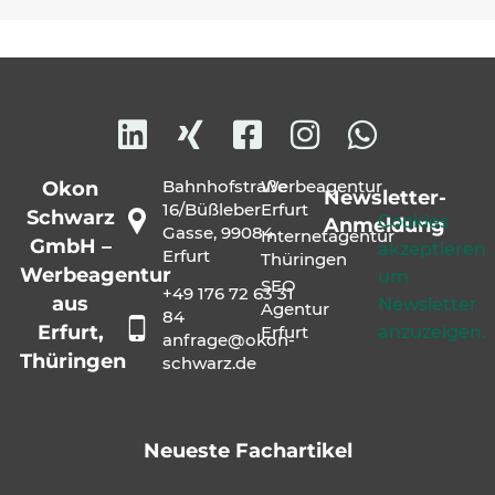
Bahnhofstraße
Werbeagentur
Okon
Newsletter-
16/Büßleber
Erfurt
Schwarz
Cookies
Anmeldung
Gasse, 99084
Internetagentur
GmbH –
akzeptieren
Erfurt
Thüringen
Werbeagentur
um
SEO
+49 176 72 63 31
aus
Newsletter
Agentur
84
Erfurt,
anzuzeigen.
Erfurt
anfrage@okon-
Thüringen
schwarz.de
Neueste Fachartikel