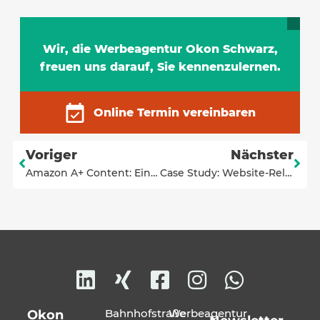
Wir, die Werbeagentur Okon Schwarz,
freuen uns darauf, Sie kennenzulernen.
Online Termin vereinbaren
Voriger
Nächster
Amazon A+ Content: Ein Guide zu erfolgreichem Branding und Umsatzsteigerung
Case Study: Website-Relaunch für das Freilichtmuseum Hohenfelden
Bahnhofstraße
Werbeagentur
Okon