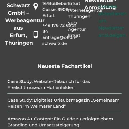
Newsletter-
16/Büßleber
Erfurt
Schwarz
Cookies
Anmeldung
Gasse, 99084
Internetagentur
GmbH –
akzeptieren
Erfurt
Thüringen
Werbeagentur
um
SEO
+49 176 72 63 31
aus
Newsletter
Agentur
84
Erfurt,
anzuzeigen.
Erfurt
anfrage@okon-
Thüringen
schwarz.de
Neueste Fachartikel
Case Study: Website-Relaunch für das
Freilichtmuseum Hohenfelden
Case Study: Digitales Urlaubsmagazin „Gemeinsam
Reisen im Weimarer Land“
Amazon A+ Content: Ein Guide zu erfolgreichem
Branding und Umsatzsteigerung