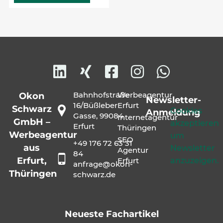
Bahnhofstraße
Werbeagentur
Okon
Newsletter-
16/Büßleber
Erfurt
Schwarz
Cookies
Anmeldung
Gasse, 99084
Internetagentur
GmbH –
akzeptieren
Erfurt
Thüringen
Werbeagentur
um
SEO
+49 176 72 63 31
aus
Newsletter
Agentur
84
Erfurt,
anzuzeigen.
Erfurt
anfrage@okon-
Thüringen
schwarz.de
Neueste Fachartikel