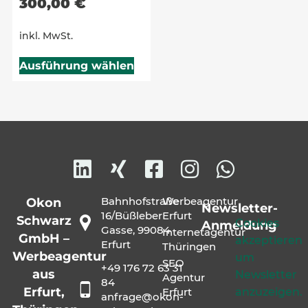
300,00
€
inkl. MwSt.
Ausführung wählen
Bahnhofstraße
Werbeagentur
Okon
Newsletter-
16/Büßleber
Erfurt
Schwarz
Cookies
Anmeldung
Gasse, 99084
Internetagentur
GmbH –
akzeptieren
Erfurt
Thüringen
Werbeagentur
um
SEO
+49 176 72 63 31
aus
Newsletter
Agentur
84
Erfurt,
anzuzeigen.
Erfurt
anfrage@okon-